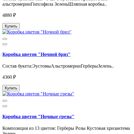
альстромерииГипсофила ЗеленьШляпная коробка..
4880 ₽
Купить
Коробка цветов "Ночной бриз"
Состав букета:ЭустомыАльстромерииГерберыЗелень..
4360 ₽
Купить
Коробка цветов "Ночные грезы"
Композиция из 13 цветов: Герберы Розы Кустовая хризантема
Зелень..