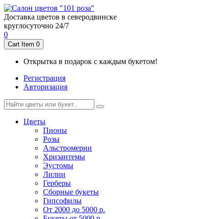
Доставка цветов в северодвинске
круглосуточно 24/7
0
Cart Item
0
Открытка в подарок с каждым букетом!
Регистрация
Авторизация
Цветы
Пионы
Розы
Альстромерии
Хризантемы
Эустомы
Лилии
Герберы
Cборные букеты
Гипсофилы
От 2000 до 5000 р.
Букеты от 5000 р.