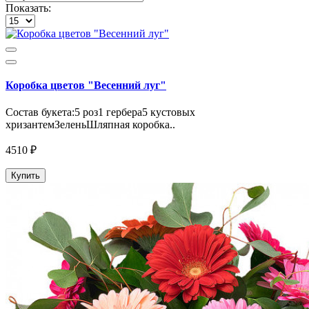
Показать:
Коробка цветов "Весенний луг"
Состав букета:5 роз1 гербера5 кустовых
хризантемЗеленьШляпная коробка..
4510 ₽
Купить