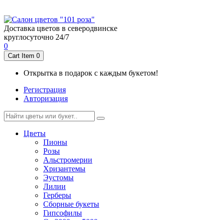
пр-т Ленина 6/34
8 (911) 554 3844
пр-т Морской 54а
8 (911) 557 3844
Доставка цветов в северодвинске
круглосуточно 24/7
0
Cart Item
0
Открытка в подарок с каждым букетом!
Регистрация
Авторизация
Цветы
Пионы
Розы
Альстромерии
Хризантемы
Эустомы
Лилии
Герберы
Cборные букеты
Гипсофилы