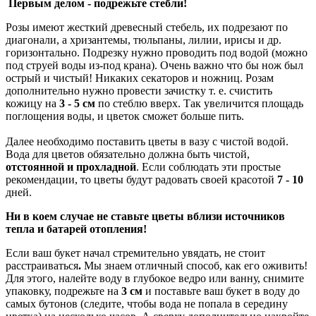
Первым делом - подрежьте стебли!
Розы имеют жесткий древесный стебель, их подрезают по
диагонали, а хризантемы, тюльпаны, лилии, ирисы и др.
горизонтально. Подрезку нужно проводить под водой (можно
под струей воды из-под крана). Очень важно что бы нож был
острый и чистый! Никаких секаторов и ножниц. Розам
дополнительно нужно провести зачистку т. е. счистить
кожицу на
3 - 5 см
по стеблю вверх. Так увеличится площадь
поглощения воды, и цветок сможет больше пить.
Далее необходимо поставить цветы в вазу с чистой водой.
Вода для цветов обязательно должна быть чистой,
отстоянной и прохладной
. Если соблюдать эти простые
рекомендации, то цветы будут радовать своей красотой
7 - 10
дней.
Ни в коем случае не ставьте цветы вблизи источников
тепла и батарей отопления!
Если ваш букет начал стремительно увядать, не стоит
расстраиваться
.
Мы знаем отличный способ, как его оживить!
Для этого, налейте воду в глубокое ведро или ванну, снимите
упаковку, подрежьте на
3 см
и поставьте ваш букет в воду до
самых бутонов (следите, чтобы вода не попала в середину