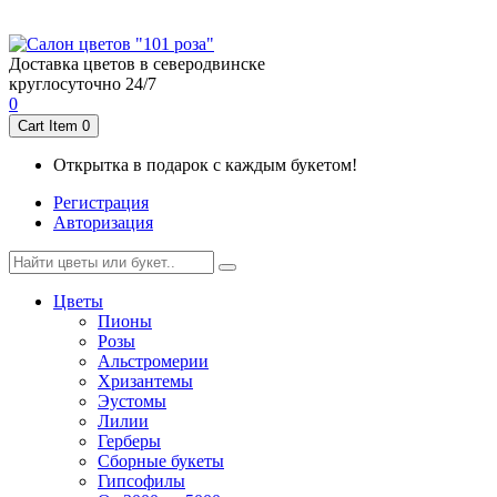
пр-т Ленина 6/34
8 (911) 554 3844
пр-т Морской 54а
8 (911) 557 3844
Доставка цветов в северодвинске
круглосуточно 24/7
0
Cart Item
0
Открытка в подарок с каждым букетом!
Регистрация
Авторизация
Цветы
Пионы
Розы
Альстромерии
Хризантемы
Эустомы
Лилии
Герберы
Cборные букеты
Гипсофилы