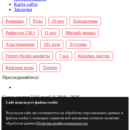
Карта сайта
Закладки
Ромашки
Розы
19 роз
Хризантемы
Рафаелло 150 г
11 роз
Мягкий мишка
Альстромерии
101 роза
Эустомы
Ferrero Roshe конфеты
7 роз
Коробки цветов
Красные розы
Топпер
Присоединяйтесь!
Салон цветов "101 роза" © 2018 - 2026
Сайт использует файлы cookie
Используя сайт, вы соглашаетесь на обработку персональных данных и
файлов cookie c помощью сервисов веб-аналитики согласно политике
обработки данных
Политика конфиденциальности