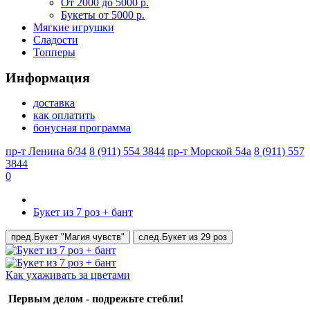
От 2000 до 5000 р.
Букеты от 5000 р.
Мягкие игрушки
Сладости
Топперы
Информация
доставка
как оплатить
бонусная программа
пр-т Ленина 6/34
8 (911) 554 3844
пр-т Морской 54а
8 (911) 557
3844
0
Букет из 7 роз + бант
пред.
Букет "Магия чувств"
след.
Букет из 29 роз
Как ухаживать за цветами
Первым делом - подрежьте стебли!