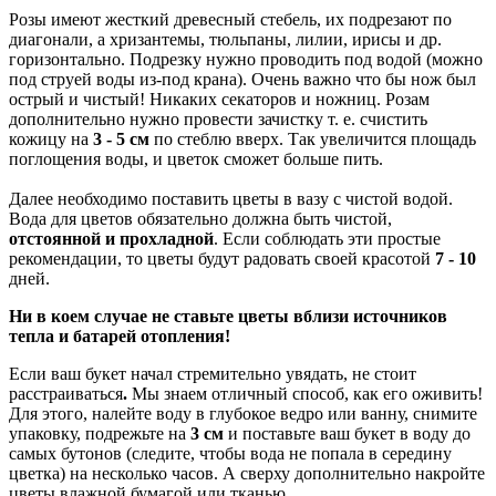
Розы имеют жесткий древесный стебель, их подрезают по
диагонали, а хризантемы, тюльпаны, лилии, ирисы и др.
горизонтально. Подрезку нужно проводить под водой (можно
под струей воды из-под крана). Очень важно что бы нож был
острый и чистый! Никаких секаторов и ножниц. Розам
дополнительно нужно провести зачистку т. е. счистить
кожицу на
3 - 5 см
по стеблю вверх. Так увеличится площадь
поглощения воды, и цветок сможет больше пить.
Далее необходимо поставить цветы в вазу с чистой водой.
Вода для цветов обязательно должна быть чистой,
отстоянной и прохладной
. Если соблюдать эти простые
рекомендации, то цветы будут радовать своей красотой
7 - 10
дней.
Ни в коем случае не ставьте цветы вблизи источников
тепла и батарей отопления!
Если ваш букет начал стремительно увядать, не стоит
расстраиваться
.
Мы знаем отличный способ, как его оживить!
Для этого, налейте воду в глубокое ведро или ванну, снимите
упаковку, подрежьте на
3 см
и поставьте ваш букет в воду до
самых бутонов (следите, чтобы вода не попала в середину
цветка) на несколько часов. А сверху дополнительно накройте
цветы влажной бумагой или тканью.