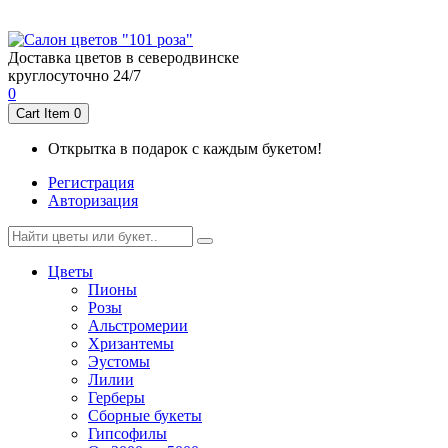
пр-т Ленина 6/34
8 (911) 554 3844
пр-т Морской 54а
8 (911) 557 3844
Доставка цветов в северодвинске
круглосуточно 24/7
0
Cart Item
0
Открытка в подарок с каждым букетом!
Регистрация
Авторизация
Цветы
Пионы
Розы
Альстромерии
Хризантемы
Эустомы
Лилии
Герберы
Cборные букеты
Гипсофилы